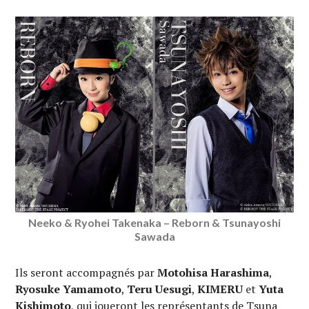
Neeko & Ryohei Takenaka – Reborn & Tsunayoshi
Sawada
Ils seront accompagnés par
Motohisa Harashima
,
Ryosuke Yamamoto
,
Teru Uesugi
,
KIMERU
et
Yuta
Kishimoto
, qui joueront les représentants de Tsuna