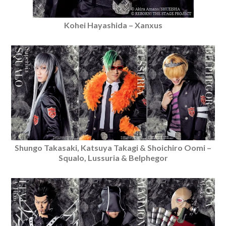
Kohei Hayashida – Xanxus
Shungo Takasaki, Katsuya Takagi & Shoichiro Oomi –
Squalo, Lussuria & Belphegor