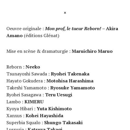
¤
Oeuvre originale :
Mon prof, le tueur Reborn!
– Akira
Amano
(éditions Glénat)
Mise en scène & dramaturgie :
Maruichiro Maruo
Reborn :
Neeko
Tsunayoshi Sawada :
Ryohei Takenaka
Hayato Gokudera :
Motohisa Harashima
Takeshi Yamamoto :
Ryosuke Yamamoto
Ryohei Sasagawa :
Teru Uesugi
Lambo :
KIMERU
Kyoya Hibari :
Yuta
Kishimoto
Xanxus :
Kohei Hayashida
Superbia Squalo :
Shungo Takasaki
Lussuria :
Katsuya Takagi