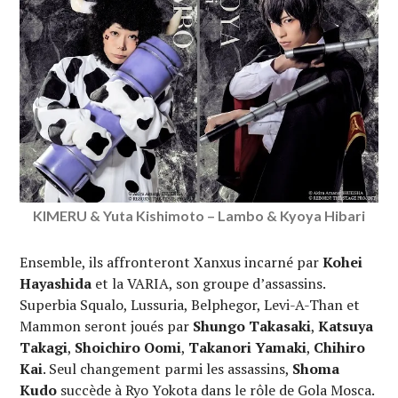
KIMERU & Yuta Kishimoto – Lambo & Kyoya Hibari
Ensemble, ils affronteront Xanxus incarné par
Kohei
Hayashida
et la VARIA, son groupe d’assassins.
Superbia Squalo, Lussuria, Belphegor, Levi-A-Than et
Mammon seront joués par
Shungo Takasaki
,
Katsuya
Takagi
,
Shoichiro Oomi
,
Takanori Yamaki
,
Chihiro
Kai
. Seul changement parmi les assassins,
Shoma
Kudo
succède à Ryo Yokota dans le rôle de Gola Mosca.