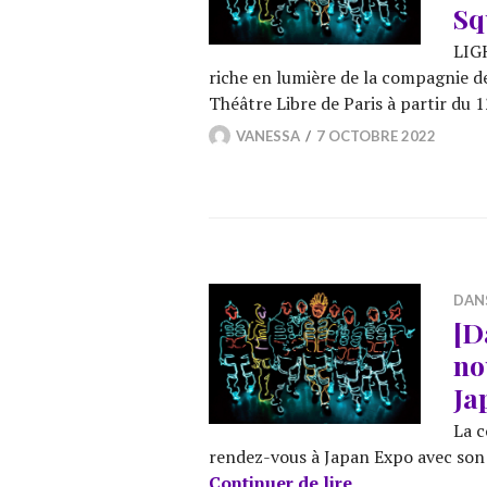
Sq
LIGH
riche en lumière de la compagnie de
Théâtre Libre de Paris à partir du 
VANESSA
7 OCTOBRE 2022
DAN
[D
no
Ja
La c
rendez-vous à Japan Expo avec son 
[Danse] LIGHTS 
Continuer de lire