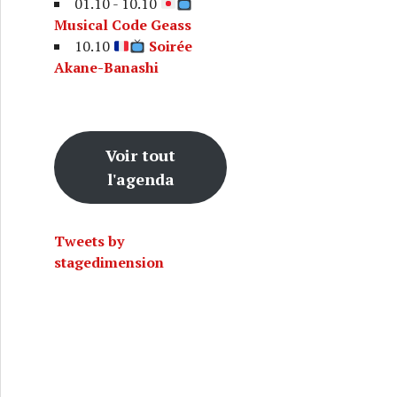
01.10 - 10.10
Musical Code Geass
10.10
Soirée
Akane-Banashi
Voir tout
n-buyo avec Rankoh Fujima
l'agenda
Tweets by
stagedimension