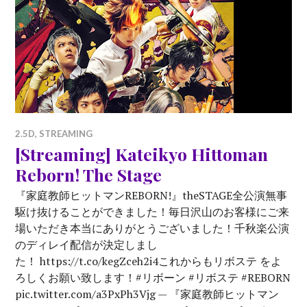
2.5D
,
STREAMING
[Streaming] Kateikyo Hittoman
Reborn! The Stage
『家庭教師ヒットマンREBORN!』theSTAGE全公演無事
駆け抜けることができました！毎日沢山のお客様にご来
場いただき本当にありがとうございました！千秋楽公演
のディレイ配信が決定しまし
た！ https://t.co/kegZceh2i4これからもリボステ をよ
ろしくお願い致します！#リボーン #リボステ #REBORN
pic.twitter.com/a3PxPh3Vjg — 『家庭教師ヒットマン