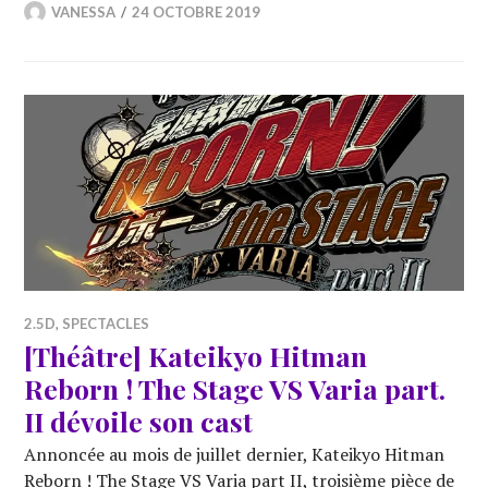
VANESSA
24 OCTOBRE 2019
2.5D
,
SPECTACLES
[Théâtre] Kateikyo Hitman
Reborn ! The Stage VS Varia part.
II dévoile son cast
Annoncée au mois de juillet dernier, Kateikyo Hitman
Reborn ! The Stage VS Varia part II, troisième pièce de