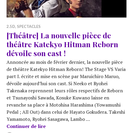
2.5D
,
SPECTACLES
[Théâtre] La nouvelle pièce de
théâtre Katekyo Hitman Reborn
dévoile son cast !
Annoncée au mois de février dernier, la nouvelle pièce
de théâtre Katekyo Hitman Reborn! The Stage VS Varia
part I. écrite et mise en scène par Maruichiro Maruo,
dévoile aujourd’hui son cast. Si Neeko et Ryohei
Takenaka reprennent leurs rôles respectifs de Reborn
et Tsunayoshi Sawada, Kosuke Kuwano laisse en
revanche sa place à Motohisa Harashima (Yowamushi
Pedal ; All Out) dans celui de Hayato Gokudera. Takeshi
Yamamoto, Ryohei Sasagawa, Lambo …
[Théâtre] La nouvelle pièce de théâtr
Continuer de lire