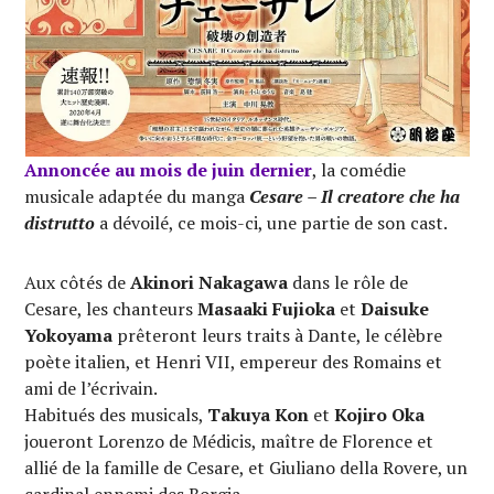
Annoncée au mois de juin dernier
, la comédie
musicale adaptée du manga
Cesare – Il creatore che ha
distrutto
a dévoilé, ce mois-ci, une partie de son cast.
Aux côtés de
Akinori Nakagawa
dans le rôle de
Cesare, les chanteurs
Masaaki Fujioka
et
Daisuke
Yokoyama
prêteront leurs traits à Dante, le célèbre
poète italien, et Henri VII, empereur des Romains et
ami de l’écrivain.
Habitués des musicals,
Takuya Kon
et
Kojiro Oka
joueront Lorenzo de Médicis, maître de Florence et
allié de la famille de Cesare, et Giuliano della Rovere, un
cardinal ennemi des Borgia.