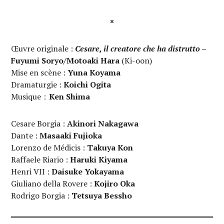
¤
Œuvre originale :
Cesare, il creatore che ha distrutto
–
Fuyumi Soryo/Motoaki Hara
(Ki-oon)
Mise en scène :
Yuna Koyama
Dramaturgie :
Koichi Ogita
Musique：
Ken Shima
Cesare Borgia :
Akinori Nakagawa
Dante :
Masaaki Fujioka
Lorenzo de Médicis :
Takuya Kon
Raffaele Riario :
Haruki Kiyama
Henri VII :
Daisuke Yokayama
Giuliano della Rovere :
Kojiro Oka
Rodrigo Borgia :
Tetsuya Bessho