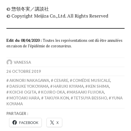
© 惣領冬実／講談社
© Copyright Meijiza Co.,Ltd. All Rights Reserved
Edit du 08/04/2020 :
Toutes les représentations ont dû être annulées
en raison de l’épidémie de coronavirus.
VANESSA
26 OCTOBRE 2019
AKINORI NAKAGAWA
,
CESARE
,
COMÉDIE MUSICALE
,
DAISUKE YOKOYAMA
,
HARUKI KIYAMA
,
KEN SHIMA
,
KOICHI OGITA
,
KOJIRO OKA
,
MASAAKI FUJIOKA
,
MOTOAKI HARA
,
TAKUYA KON
,
TETSUYA BESSHO
,
YUNA
KOYAMA
PARTAGER :
FACEBOOK
X