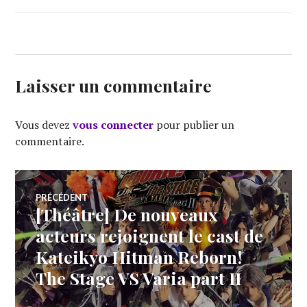
Laisser un commentaire
Vous devez
vous connecter
pour publier un
commentaire.
Navigation
PRÉCÉDENT
[Théâtre] De nouveaux
Article
de
précédent :
acteurs rejoignent le cast de
Kateikyo Hitman Reborn!
l’article
The Stage VS Varia part II