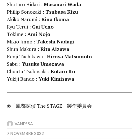
Shotaro Hidari :
Masanari Wada
Philip Sonozaki :
Tsubasa Kizu
Akiko Narumi :
Rina Ikoma
Ryu Terui :
Gai Ueno
Tokime :
Ami Nojo
Mikio Jinno :
Takeshi Nadagi
Shun Makura :
Rita Aizawa
Renji Tachikawa :
Hiroya Matsumoto
Sabu :
Yusuke Umezawa
Chuuta Tsubosaki :
Kotaro Ito
Yukiji Bando :
Yuki Kimisawa
©
「風都探偵 The STAGE」製作委員会
VANESSA
7 NOVEMBRE 2022