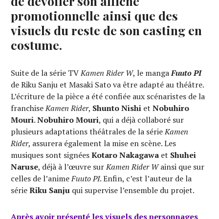
de dévoiler son affiche
promotionnelle ainsi que des
visuels du reste de son casting en
costume.
Suite de la série TV
Kamen Rider W
, le manga
Fuuto PI
de Riku Sanju et Masaki Sato va être adapté au théâtre.
L’écriture de la pièce a été confiée aux scénaristes de la
franchise
Kamen Rider
,
Shunto Nishi
et
Nobuhiro
Mouri
.
Nobuhiro Mouri
, qui a déjà collaboré sur
plusieurs adaptations théâtrales de la série
Kamen
Rider
, assurera également la mise en scène. Les
musiques sont signées
Kotaro Nakagawa
et
Shuhei
Naruse
, déjà à l’œuvre sur
Kamen Rider W
ainsi que sur
celles de l’anime
Fuuto PI
. Enfin, c’est l’auteur de la
série
Riku Sanju
qui supervise l’ensemble du projet.
Après avoir présenté les visuels des personnages