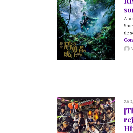
Ri
so
Anim
Shie
de s
Con
2.5D
[T
re
Hi