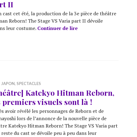
rt II
 cast cet été, la production de la 3e pièce de théâtre
man Reborn! The Stage VS Varia part II dévoile
[Théâtre] De nouveaux ac
ans leur costume.
Continuer de lire
,
JAPON
,
SPECTACLES
héâtre] Katekyo Hitman Reborn,
s premiers visuels sont là !
s avoir révélé les personnages de Reborn et de
ayoshi lors de l’annonce de la nouvelle pièce de
tre Katekyo Hitman Reborn! The Stage VS Varia part
le reste du cast se dévoile peu à peu dans leur