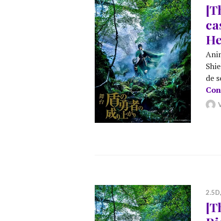
[T
ca
He
Anim
Shie
de s
Con
2.5D
[T