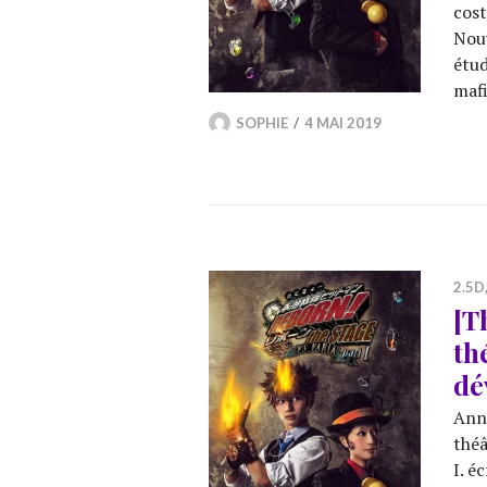
cost
Nouv
étud
mafi
SOPHIE
4 MAI 2019
2.5D
[T
th
dé
Anno
théâ
I. é