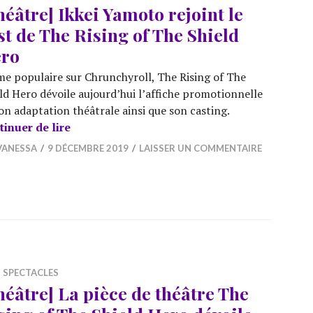
héâtre] Ikkei Yamoto rejoint le
st de The Rising of The Shield
ro
e populaire sur Chrunchyroll, The Rising of The
ld Hero dévoile aujourd’hui l’affiche promotionnelle
on adaptation théâtrale ainsi que son casting.
[Théâtre] Ikkei Yamoto rejoint le cast de Th
tinuer de lire
VANESSA
9 DÉCEMBRE 2019
LAISSER UN COMMENTAIRE
,
SPECTACLES
héâtre] La pièce de théâtre The