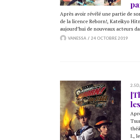
pa
Après avoir révélé une partie de son
de la licence Reborn!, Kateikyo Hit
aujourd’hui de nouveaux acteurs d
VANESSA
24 OCTOBRE 2019
2.5D
[T
le
Aprè
Tsun
théâ
I., 