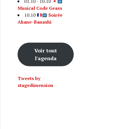
01.10 - 10.10
Musical Code Geass
10.10
Soirée
Akane-Banashi
Voir tout
e Rising of The Shield Hero
l'agenda
Tweets by
stagedimension