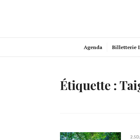
Accéder
au
contenu
principal
Agenda
Billetterie 
Étiquette :
Tai
2.5D