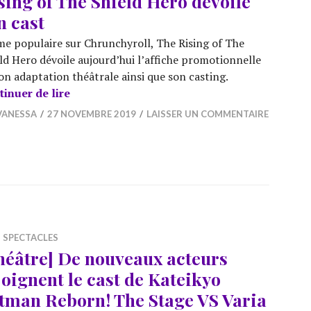
sing of The Shield Hero dévoile
n cast
e populaire sur Chrunchyroll, The Rising of The
ld Hero dévoile aujourd’hui l’affiche promotionnelle
on adaptation théâtrale ainsi que son casting.
[Théâtre] La pièce de théâtre The Rising of 
tinuer de lire
VANESSA
27 NOVEMBRE 2019
LAISSER UN COMMENTAIRE
,
SPECTACLES
héâtre] De nouveaux acteurs
joignent le cast de Kateikyo
tman Reborn! The Stage VS Varia