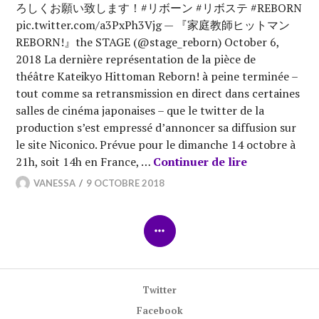
ろしくお願い致します！#リボーン #リボステ #REBORN
pic.twitter.com/a3PxPh3Vjg — 『家庭教師ヒットマン
REBORN!』the STAGE (@stage_reborn) October 6,
2018 La dernière représentation de la pièce de
théâtre Kateikyo Hittoman Reborn! à peine terminée –
tout comme sa retransmission en direct dans certaines
salles de cinéma japonaises – que le twitter de la
production s’est empressé d’annoncer sa diffusion sur
le site Niconico. Prévue pour le dimanche 14 octobre à
[Streaming] 
21h, soit 14h en France, …
Continuer de lire
VANESSA
9 OCTOBRE 2018
COLONNE
LATÉRALE
Twitter
Facebook