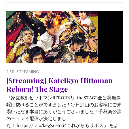
2.5D
,
STREAMING
[Streaming] Kateikyo Hittoman
Reborn! The Stage
『家庭教師ヒットマンREBORN!』theSTAGE全公演無事
駆け抜けることができました！毎日沢山のお客様にご来
場いただき本当にありがとうございました！千秋楽公演
のディレイ配信が決定しまし
た！ https://t.co/kegZceh2i4これからもリボステ をよ