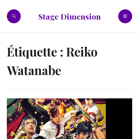
Accéder
au
RECHERCHE
ME
Stage Dimension
contenu
PR
principal
Étiquette :
Reiko
Watanabe