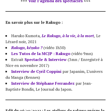
>>>
Voir l’agenda des spectacles
<<<
En savoir plus sur le Rakugo :
Haruko Kumota,
Le Rakugo, à la vie, à la mort
,
Le
Lézard noir, 2021
Rakugo, kézako ?
(vidéo 1h30)
Les Tutos de la MCJP : Rakugo
(vidéo 9mn)
Extrait
Spectacle & Interview
(3mn / Enregistré à
Nice en novembre 2017)
Interview de Cyril Coppini
par Japanim, L’univers
du Manga (Rennes)
Interview de Stéphane Ferrandez
par Jean-
Baptiste Bondis, Le Journal du Japon.
Edit du 06/10/2023 : Les ateliers de rakugo prévus le