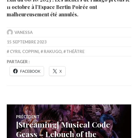
11 octobre à l’Espace Bertin Poirée ont
malheureusement été annulés.
VANESSA
15 SEPTEMBRE 2023
CYRIL COPPINI
,
RAKUGO
,
THÉÂTRE
PARTAGER :
FACEBOOK
X
Navigation
PRÉCÉDENT
[Streaming] Musical Code
Article
de
précédent :
Geass – Lelouch of the