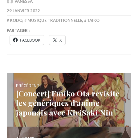
VANESSA
29 JANVIER 2022
KODO
,
MUSIQUE TRADITIONNELLE
,
TAIKO
PARTAGER :
FACEBOOK
X
Navigation
PRÉCÉDENT
[Concert] Emiko Ota revisite
Article
de
précédent :
les génériques d’anime
japonais avec KiriSaki Nin
l’article