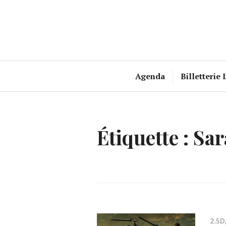
Accéder
au
contenu
principal
Agenda
Billetterie 
Étiquette :
Sar
2.5D