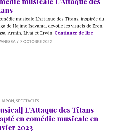
médie musicale L’Attaque des
tans
omédie musicale L’Attaque des Titans, inspirée du
a de Hajime Isayama, dévoile les visuels de Eren,
[Musical] Premie
sa, Armin, Livaï et Erwin.
Continuer de lire
VANESSA
7 OCTOBRE 2022
,
JAPON
,
SPECTACLES
usical] L’Attaque des Titans
apté en comédie musicale en
nvier 2023