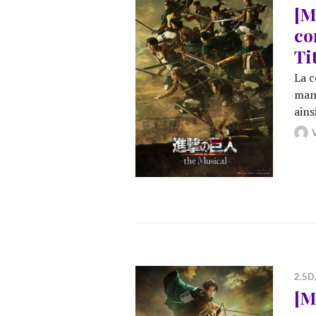
[M
co
Ti
La c
mang
ains
2.5D
[M