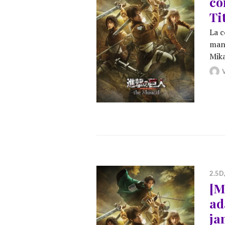
co
Ti
La c
mang
Mika
2.5D
[M
ad
ja