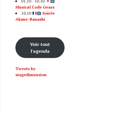
01.10 - 10.10
Musical Code Geass
10.10
Soirée
Akane-Banashi
ouveaux visuels pour la comédie musicale L’Attaque des T
Voir tout
l'agenda
Tweets by
stagedimension