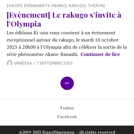
EUROPE
,
ÉVÈNEMENTS
,
FRANCE
,
RAKUGO
,
THÉÂTRE
[Evènement] Le rakugo s’invite à
l’Olympia
Les éditions Ki-oon vous convient à un événement
exceptionnel autour du rakugo, le mardi 10 octobre
2023 à 20h00 à l’Olympia afin de célébrer la sortie de la
[Evèn
série phénomène Akane-Banashi.
Continuer de lire
VANESSA
7 SEPTEMBRE 2023
COLONNE
LATÉRALE
Twitter
Facebook
©2019-2023 StageDimension - All rights reserved