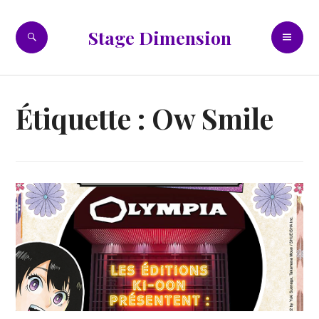
Accéder
au
RECHERCHE
ME
Stage Dimension
contenu
PR
principal
Étiquette :
Ow Smile