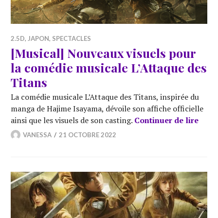
2.5D
,
JAPON
,
SPECTACLES
[Musical] Nouveaux visuels pour
la comédie musicale L’Attaque des
Titans
La comédie musicale L’Attaque des Titans, inspirée du
manga de Hajime Isayama, dévoile son affiche officielle
[Musi
ainsi que les visuels de son casting.
Continuer de lire
VANESSA
21 OCTOBRE 2022