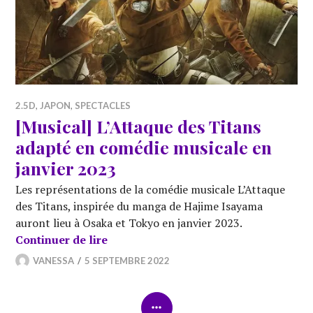
2.5D
,
JAPON
,
SPECTACLES
[Musical] L’Attaque des Titans
adapté en comédie musicale en
janvier 2023
Les représentations de la comédie musicale L’Attaque
des Titans, inspirée du manga de Hajime Isayama
auront lieu à Osaka et Tokyo en janvier 2023.
[Musical] L’Attaque des Titans adapté
Continuer de lire
VANESSA
5 SEPTEMBRE 2022
COLONNE