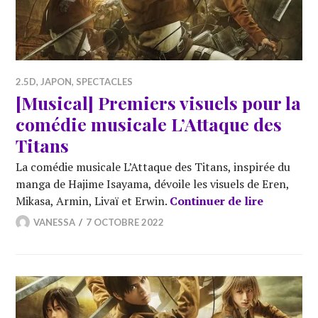
2.5D
,
JAPON
,
SPECTACLES
[Musical] Premiers visuels pour la
comédie musicale L’Attaque des
Titans
La comédie musicale L’Attaque des Titans, inspirée du
manga de Hajime Isayama, dévoile les visuels de Eren,
[Musical]
Mikasa, Armin, Livaï et Erwin.
Continuer de lire
VANESSA
7 OCTOBRE 2022