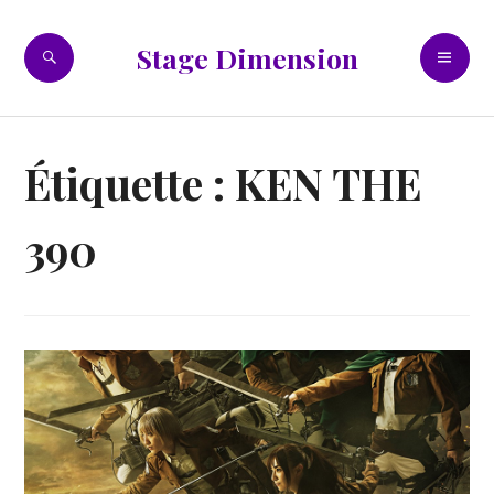
Accéder
au
RECHERCHE
ME
Stage Dimension
contenu
PR
principal
Étiquette :
KEN THE
390