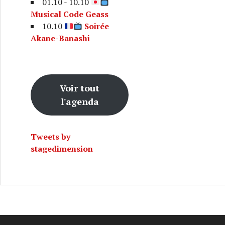
01.10 - 10.10
Musical Code Geass
10.10
Soirée
Akane-Banashi
Voir tout
teurs rejoignent le cast de Kateikyo Hitman Reborn! The S
l'agenda
Tweets by
stagedimension