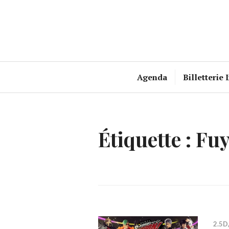
Accéder
au
contenu
principal
Agenda
Billetterie 
Étiquette :
Fuy
2.5D